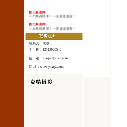
雅士象棋网
一个网战助手！一位棋迷益友！
雅士象棋网
一本系统棋谱！一所速成棋校！
雅士象棋网
一处修身圣地！一座雅士乐园！
联系人：棋魂
手 机：13513929549
信 箱：ysxqwz@126.com
网 址：www.ysxqw.com