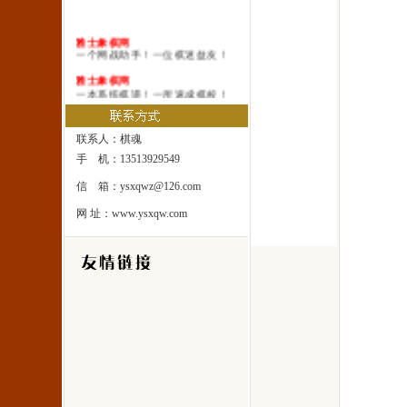
雅士象棋网
一个网战助手！一位棋迷益友！
雅士象棋网
一本系统棋谱！一所速成棋校！
雅士象棋网
一处修身圣地！一座雅士乐园！
联系人：棋魂
手 机：13513929549
信 箱：ysxqwz@126.com
网 址：www.ysxqw.com