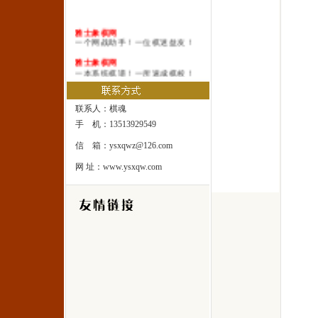
雅士象棋网
一个网战助手！一位棋迷益友！
雅士象棋网
一本系统棋谱！一所速成棋校！
雅士象棋网
一处修身圣地！一座雅士乐园！
联系人：棋魂
手 机：13513929549
信 箱：ysxqwz@126.com
网 址：www.ysxqw.com