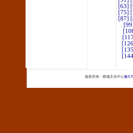
[63]
[
[75]
[
[87]
[
[99
[10
[11
[126
[135
[144
版权所有：棋魂文化中心
豫ICP