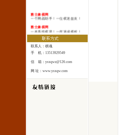
雅士象棋网
一个网战助手！一位棋迷益友！
雅士象棋网
一本系统棋谱！一所速成棋校！
雅士象棋网
一处修身圣地！一座雅士乐园！
联系人：棋魂
手 机：13513929549
信 箱：ysxqwz@126.com
网 址：www.ysxqw.com