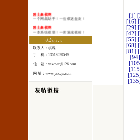
雅士象棋网
[1]
[
一个网战助手！一位棋迷益友！
[16]
[29]
雅士象棋网
一本系统棋谱！一所速成棋校！
[42]
[55]
雅士象棋网
[68]
一处修身圣地！一座雅士乐园！
联系人：棋魂
[81]
手 机：13513929549
[94]
[105
信 箱：ysxqwz@126.com
[115
网 址：www.ysxqw.com
[125
[135