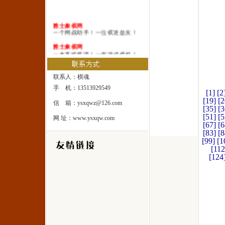
雅士象棋网
一个网战助手！一位棋迷益友！
雅士象棋网
一本系统棋谱！一所速成棋校！
雅士象棋网
一处修身圣地！一座雅士乐园！
联系人：棋魂
手 机：13513929549
[1]
[2
[19]
[2
信 箱：ysxqwz@126.com
[35]
[3
[51]
[5
网 址：www.ysxqw.com
[67]
[6
[83]
[8
[99]
[1
[112
[124